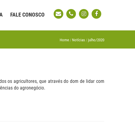
A
FALE CONOSCO
Home
Notícias
julho/2020
s os agricultores, que através do dom de lidar com
tências do agronegócio.⠀