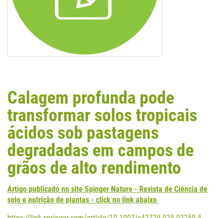
Calagem profunda pode
transformar solos tropicais
ácidos sob pastagens
degradadas em campos de
grãos de alto rendimento
Artigo publicado no site Spinger Nature - Revista de Ciência de
solo e nutrição de plantas -
click no link abaixo
https://link.springer.com/article/10.1007/s42729-025-02259-5