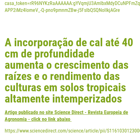
casa_token=rR96NYKzRaAAAAAA:gYVqmjU3AmIbxMdyDCuNPFmZq
APP2iMz4IomeV_-Q-pno9pmnmZBw-j5FsIbQSQNolIkjAGre
A incorporação de cal até 40
cm de profundidade
aumenta o crescimento das
raízes e o rendimento das
culturas em solos tropicais
altamente intemperizados
Artigo publicado no site Science Direct - Revista Europeia de
Agronomia -
click no link abaixo
https://www.sciencedirect.com/science/article/pii/S11610301230