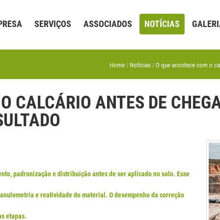
PRESA
SERVIÇOS
ASSOCIADOS
NOTÍCIAS
GALERI
Home
Notícias
O que acontece com o cal
 O CALCÁRIO ANTES DE CHEG
ESULTADO
nto, padronização e distribuição antes de ser aplicado no solo. Esse
ranulometria e reatividade do material. O desempenho da correção
as etapas.