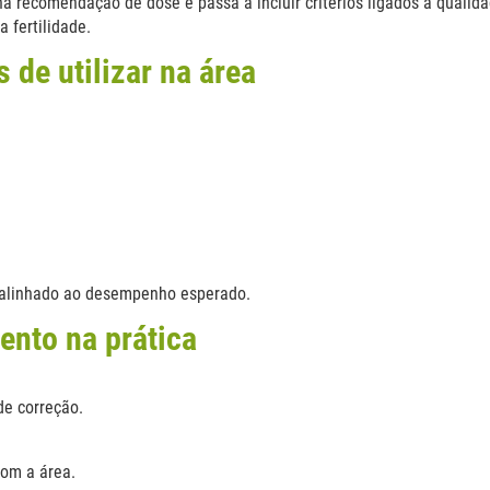
a recomendação de dose e passa a incluir critérios ligados à qualid
 fertilidade.
 de utilizar na área
s alinhado ao desempenho esperado.
ento na prática
de correção.
com a área.